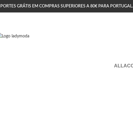
PORTES GRÁTIS EM COMPRAS SUPERIORES A 80€ PARA PORTUGAL.
ALL
AC
Furniture
Fur
Netus eu mollis hac dignis
A 