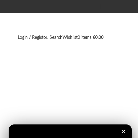
Login / Registo
Search
Wishlist
0
items
€
0.00
✕