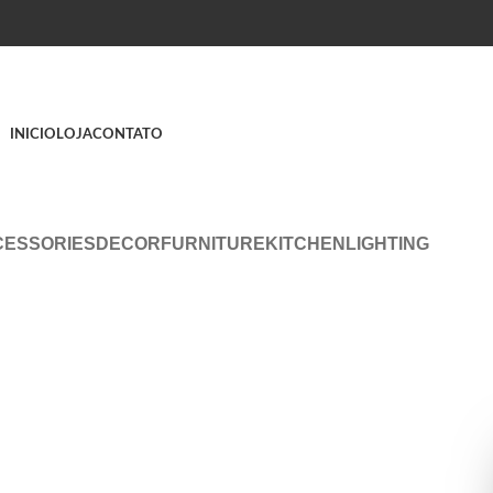
INICIO
LOJA
CONTATO
CESSORIES
DECOR
FURNITURE
KITCHEN
LIGHTING
niture
lacus bibendum pulvinar